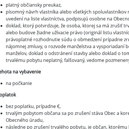
platný občiansky preukaz,
písomný návrh vlastníka alebo všetkých spoluvlastníkov n
uvedení na liste vlastníctva, podpisujú osobne na Obec
doklad, ktorý potvrdzuje, že osoba, ktorej sa má zrušiť
alebo budove žiadne užívacie právo (originál listu vlastní
právoplatné rozhodnutie súdu o obmedzení prípadne zruš
nájomnej zmluvy, o rozvode manželstva a vysporiadaní b
manželov, doklad o odstránení stavby alebo doklad o tom,
trvalému pobytu neplatný, falšovaný, vedome pozmenený
ehota na vybavenie
na počkanie
oplatok
bez poplatku, prípadne €,
trvalým pobytom občana sa po zrušení stáva Obec a ko
Obecného úradu,
následne po zrušení trvalého pobytu, je občan, ktorému 