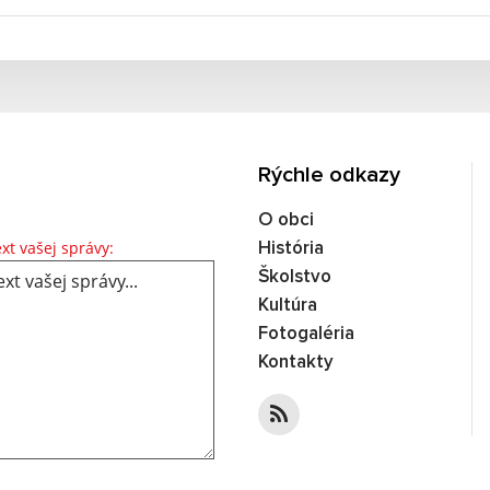
Rýchle odkazy
O obci
Text vašej správy...
xt vašej správy:
História
Školstvo
Kultúra
Fotogaléria
Kontakty