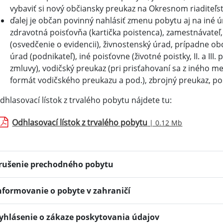
vybaviť si nový občiansky preukaz na Okresnom riaditeľs
ďalej je občan povinný nahlásiť zmenu pobytu aj na iné ú
zdravotná poisťovňa (kartička poistenca), zamestnávateľ,
(osvedčenie o evidencii), živnostenský úrad, prípadne ob
úrad (podnikateľ), iné poisťovne (životné poistky, II. a III
zmluvy), vodičský preukaz (pri prisťahovaní sa z iného me
formát vodičského preukazu a pod.), zbrojný preukaz, po
dhlasovací lístok z trvalého pobytu nájdete tu:
Odhlasovací lístok z trvalého pobytu
| 0.12 Mb
rušenie prechodného pobytu
nformovanie o pobyte v zahraničí
yhlásenie o zákaze poskytovania údajov