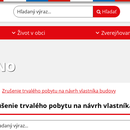
Hľadaný výraz...
Hľadať
Život v obci
Zverejňova
NO
Zrušenie trvalého pobytu na návrh vlastníka budovy
ušenie trvalého pobytu na návrh vlastní
aný výraz...