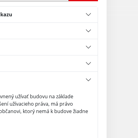
ukazu
rávnený užívať budovu na základe
ení užívacieho práva, má právo
občanovi, ktorý nemá k budove žiadne