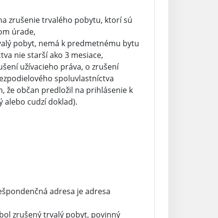
a zrušenie trvalého pobytu, ktorí sú
nom úrade,
 trvalý pobyt, nemá k predmetnému bytu
ctva nie starší ako 3 mesiace,
ení užívacieho práva, o zrušení
ezpodielového spoluvlastníctva
 že občan predložil na prihlásenie k
 alebo cudzí doklad).
rešpondenčná adresa je adresa
bol zrušený trvalý pobyt, povinný