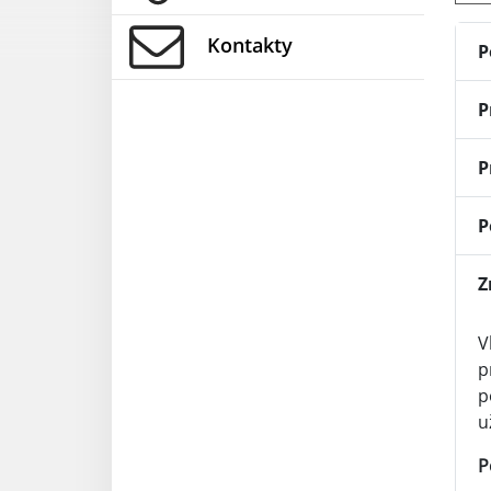
Kontakty
P
P
P
P
Z
V
p
p
u
P