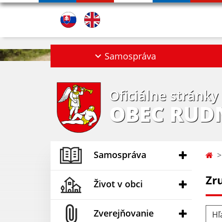
Samospráva
Oficiálne stránky
OBEC RUD
Samospráva
Zr
Život v obci
Hľad
Zverejňovanie