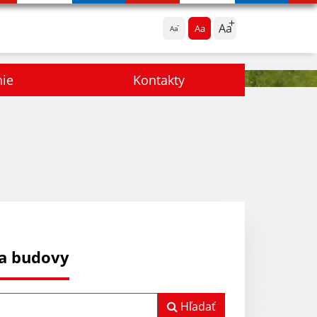
Aa
Aa
Aa
nie
Kontakty
ka budovy
Hľadať