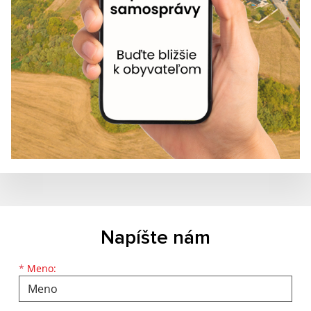
Napíšte nám
Meno
Priezvisko
E-mailová adresa
*
Meno: