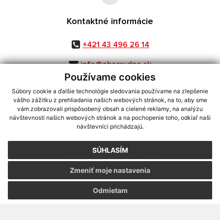
Kontaktné informácie
+421 43 496 26 14
info@obecrudno.sk
Používame cookies
Súbory cookie a ďalšie technológie sledovania používame na zlepšenie
vášho zážitku z prehliadania našich webových stránok, na to, aby sme
využite možnosť získavania aktuálnych informácií s využitím RSS
,
vám zobrazovali prispôsobený obsah a cielené reklamy, na analýzu
CMS systém (redakčný) systém ECHELON 2,
Mapa stránok
,
web portál
,
návštevnosti našich webových stránok a na pochopenie toho, odkiaľ naši
návštevníci prichádzajú.
webhosting
,
webex.digital, s.r.o.
,
domény
,
registrácia domény
,
spoločnosť webex.digital, s.r.o.
,
technický prevádzkovateľ
SÚHLASÍM
Posledná aktualizácia:
29.07.2026
Zmeniť moje nastavenia
Vytlačiť stránku
|
Vyhlásenie o prístupnosti
Autorské práva
|
Cookies
Odmietam
.
.
.
.
.
.
webdesign
|