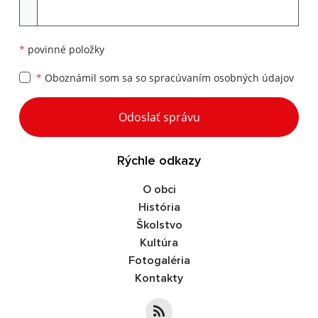
Príloha
*
povinné položky
*
Oboznámil som sa so
spracúvaním osobných údajov
Google reCaptcha Response
Odoslať správu
Rýchle odkazy
O obci
História
Školstvo
Kultúra
Fotogaléria
Kontakty