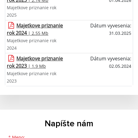
rok 2025
| 2.14 Mb
01.04.2026
Majetkove priznanie rok
2025
Majetkove priznanie
Dátum vyvesenia:
rok 2024
| 2.55 Mb
31.03.2025
Majetkove priznanie rok
2024
Majetkove priznanie
Dátum vyvesenia:
rok 2023
| 1.9 Mb
02.05.2024
Majetkove priznanie rok
2023
Napíšte nám
Meno
Priezvisko
E-mailová adresa
*
Meno: