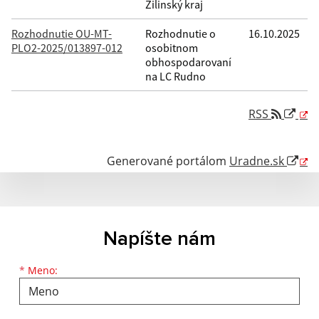
Žilinský kraj
Rozhodnutie OU-MT-
Rozhodnutie o
16.10.2025
PLO2-2025/013897-012
osobitnom
obhospodarovaní
na LC Rudno
RSS
Generované portálom
Uradne.sk
Napíšte nám
Meno
Priezvisko
E-mailová adresa
*
Meno: