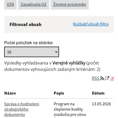
VZN
Zasadnutia OZ
Životné prostredie
Filtrovať obsah
Rozbaliť obsah filtra
Názov:
Počet položiek na stránke:
Popis:
Výsledky vyhľadávania v
Verejné vyhlášky
(počet
Dátum zverejnenia od:
dokumentov vyhovujúcich zadaným kritériám: 2)
RSS
Dátum zverejnenia do:
Názov
Popis
Dátum
Správa o hodnotení
Program na
13.05.2026
strategického
zlepšenie kvality
Filtrovať
Reset
dokumentu
ovzdušia pre zónu