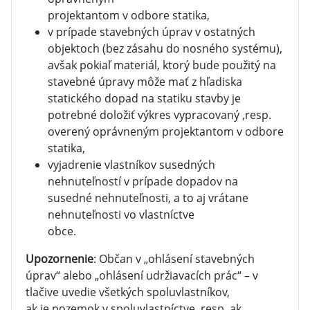
projektantom v odbore statika,
v prípade stavebných úprav v ostatných
objektoch (bez zásahu do nosného systému),
avšak pokiaľ materiál, ktorý bude použitý na
stavebné úpravy môže mať z hľadiska
statického dopad na statiku stavby je
potrebné doložiť výkres vypracovaný ,resp.
overený oprávneným projektantom v odbore
statika,
vyjadrenie vlastníkov susedných
nehnuteľností v prípade dopadov na
susedné nehnuteľnosti, a to aj vrátane
nehnuteľnosti vo vlastníctve
obce.
Upozornenie
: Občan v „ohlásení stavebných
úprav“ alebo „ohlásení udržiavacích prác“ – v
tlačive uvedie všetkých spoluvlastníkov,
ak je pozemok v spoluvlastníctve, resp. ak