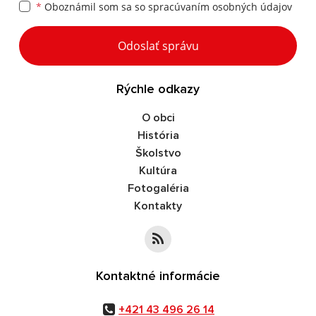
*
Oboznámil som sa so
spracúvaním osobných údajov
Google reCaptcha Response
Odoslať správu
Rýchle odkazy
O obci
História
Školstvo
Kultúra
Fotogaléria
Kontakty
Kontaktné informácie
+421 43 496 26 14