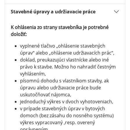
Stavebné úpravy a udržiavacie práce
K ohlásenia zo strany stavebníka je potrebné
doložiť:
vyplnené tlačivo „ohlásenie stavebných
úprav“ alebo „ohlásenie udržiavacích prác“,
doklad, preukazujúci vlastnícke alebo iné
právo k stavbe. Možno ho nahradiť čestným
vyhlásením,
písomnú dohodu s vlastníkom stavby, ak
úpravu alebo udržiavacie práce bude
uskutočňovať nájomca,
jednoduchý výkres v dvoch vyhotoveniach,
v prípade stavebných úprav v bytových
domoch (bez zásahu do nosného systému)
výkres vypracovaný ,resp. overený
oprávneným