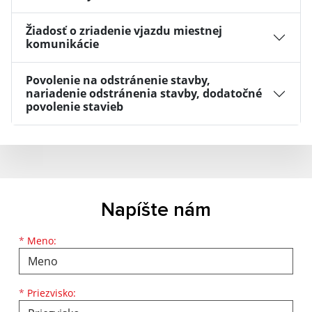
Žiadosť o zriadenie vjazdu miestnej
komunikácie
Povolenie na odstránenie stavby,
nariadenie odstránenia stavby, dodatočné
povolenie stavieb
Napíšte nám
Meno
Priezvisko
E-mailová adresa
*
Meno:
*
Priezvisko: