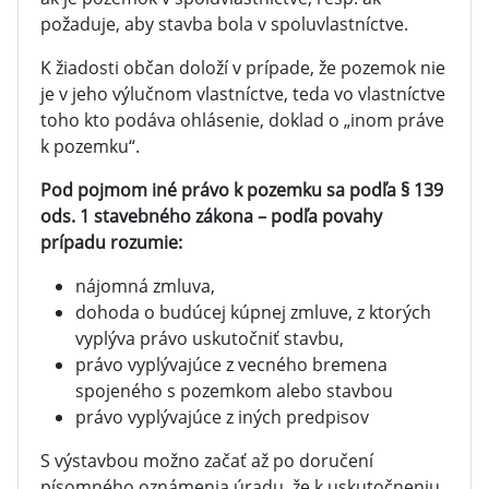
požaduje, aby stavba bola v spoluvlastníctve.
K žiadosti občan doloží v prípade, že pozemok nie
je v jeho výlučnom vlastníctve, teda vo vlastníctve
toho kto podáva ohlásenie, doklad o „inom práve
k pozemku“.
Pod pojmom iné právo k pozemku sa podľa § 139
ods. 1 stavebného zákona – podľa povahy
prípadu rozumie:
nájomná zmluva,
dohoda o budúcej kúpnej zmluve, z ktorých
vyplýva právo uskutočniť stavbu,
právo vyplývajúce z vecného bremena
spojeného s pozemkom alebo stavbou
právo vyplývajúce z iných predpisov
S výstavbou možno začať až po doručení
písomného oznámenia úradu, že k uskutočneniu