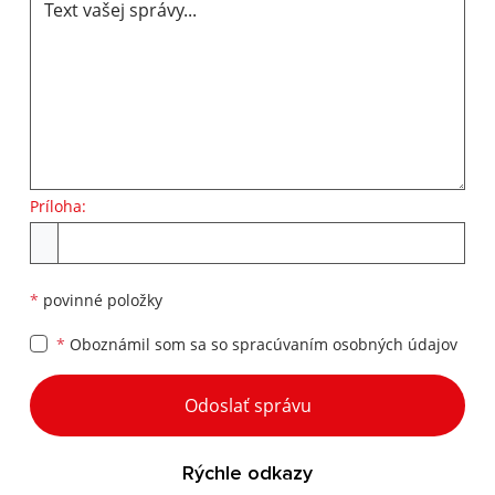
Príloha:
Príloha
*
povinné položky
*
Oboznámil som sa so
spracúvaním osobných údajov
Google reCaptcha Response
Odoslať správu
Rýchle odkazy