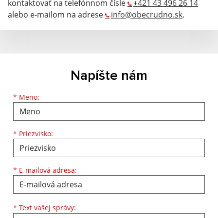
kontaktovať na telefónnom čísle
+421 43 496 26 14
alebo e-mailom na adrese
info@obecrudno.sk
.
Napíšte nám
Meno
Priezvisko
E-mailová adresa
*
Meno:
*
Priezvisko:
*
E-mailová adresa:
Text vašej správy...
*
Text vašej správy: