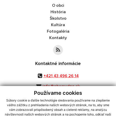
O obci
História
Školstvo
Kultúra
Fotogaléria
Kontakty
Kontaktné informácie
+421 43 496 26 14
info@obecrudno.sk
Používame cookies
Súbory cookie a ďalšie technológie sledovania používame na zlepšenie
vášho zážitku z prehliadania našich webových stránok, na to, aby sme
využite možnosť získavania aktuálnych informácií s využitím RSS
,
vám zobrazovali prispôsobený obsah a cielené reklamy, na analýzu
CMS systém (redakčný) systém ECHELON 2,
Mapa stránok
,
web portál
,
návštevnosti našich webových stránok a na pochopenie toho, odkiaľ naši