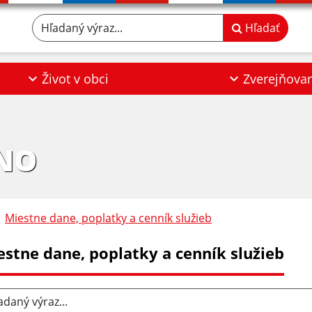
Hľadaný výraz...
Hľadať
Život v obci
Zverejňova
NO
Miestne dane, poplatky a cenník služieb
estne dane, poplatky a cenník služieb
aný výraz...