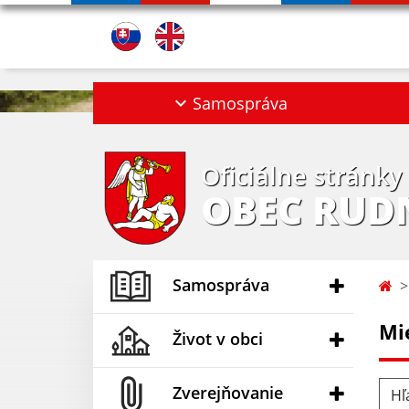
Samospráva
Oficiálne stránky
OBEC RUD
Samospráva
Mi
Život v obci
Hľad
Zverejňovanie