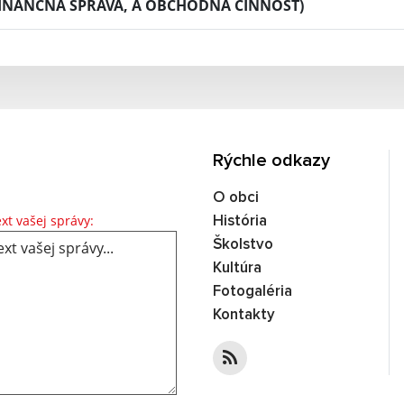
INANČNÁ SPRÁVA, A OBCHODNÁ ČINNOSŤ)
Rýchle odkazy
O obci
Text vašej správy...
xt vašej správy:
História
Školstvo
Kultúra
Fotogaléria
Kontakty