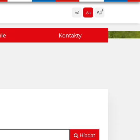
Aa
Aa
Aa
nie
Kontakty
Hľadať