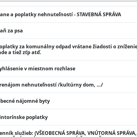
ane a poplatky nehnuteľností - STAVEBNÁ SPRÁVA
aň za psa
oplatky za komunálny odpad vrátane žiadosti o zníženi
nde a tiež zťp atď.
yhlásenie v miestnom rozhlase
renájom nehnuteľností /kultúrny dom, …/
becné nájomné byty
intorínske poplatky
enník služieb: (VŠEOBECNÁ SPRÁVA, VNÚTORNÁ SPRÁV