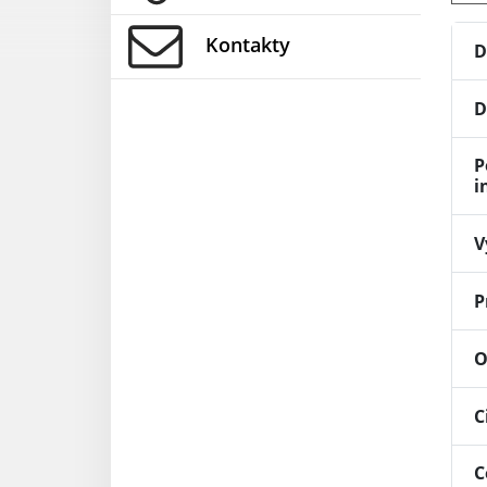
Kontakty
D
D
P
i
V
P
O
C
C