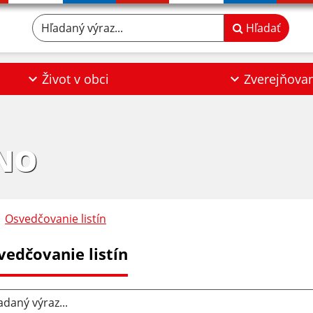
Hľadaný výraz...
Hľadať
Život v obci
Zverejňova
NO
Osvedčovanie listín
vedčovanie listín
aný výraz...