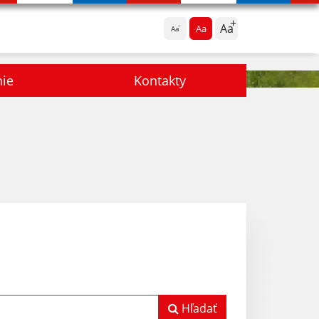
Aa
Aa
Aa
nie
Kontakty
Hľadať