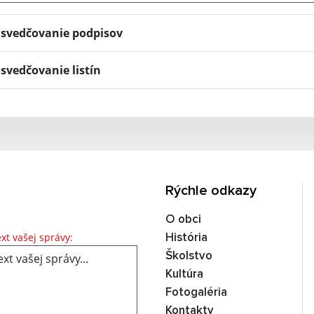
svedčovanie podpisov
svedčovanie listín
Rýchle odkazy
O obci
Text vašej správy...
xt vašej správy:
História
Školstvo
Kultúra
Fotogaléria
Kontakty