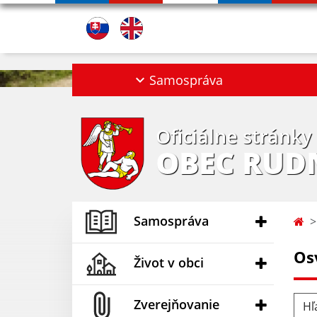
Samospráva
Oficiálne stránky
OBEC RUD
Samospráva
Os
Život v obci
Hľad
Zverejňovanie