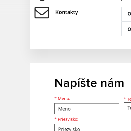
Kontakty
O
O
Napíšte nám
Meno
Priezvisko
E-mailová adresa
*
Meno:
*
Te
*
Priezvisko: