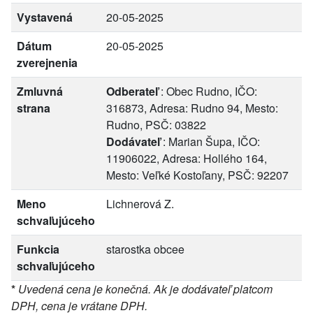
Vystavená
20-05-2025
Dátum
20-05-2025
zverejnenia
Zmluvná
Odberateľ
: Obec Rudno, IČO:
strana
316873, Adresa: Rudno 94, Mesto:
Rudno, PSČ: 03822
Dodávateľ
: Marian Šupa, IČO:
11906022, Adresa: Hollého 164,
Mesto: Veľké Kostoľany, PSČ: 92207
Meno
Lichnerová Z.
schvaľujúceho
Funkcia
starostka obcee
schvaľujúceho
*
Uvedená cena je konečná. Ak je dodávateľ platcom
DPH, cena je vrátane DPH.