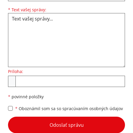
Text vašej správy...
*
Text vašej správy:
Príloha:
Príloha
*
povinné položky
*
Oboznámil som sa so
spracúvaním osobných údajov
Google reCaptcha Response
Odoslať správu