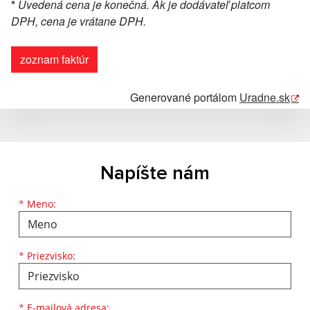
*
Uvedená cena je konečná. Ak je dodávateľ platcom
DPH, cena je vrátane DPH.
zoznam faktúr
Generované portálom
Uradne.sk
Napíšte nám
Meno
Priezvisko
E-mailová adresa
*
Meno:
*
Priezvisko:
*
E-mailová adresa: